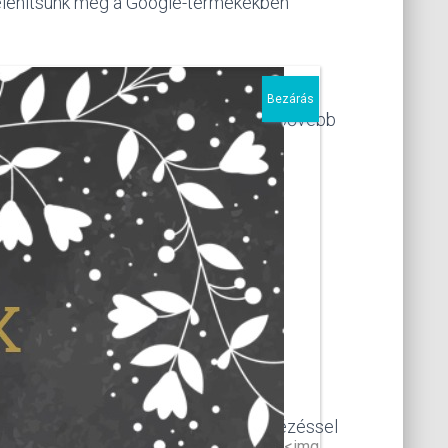
 jelenítsünk meg a Google-termékekben
Bezárás
az Ön számára. A cookie-k törléséről bővebb
okies#ie=ie-11
r-computer
to
panaszkezeléssel, garanciális ügyintézéssel
<img