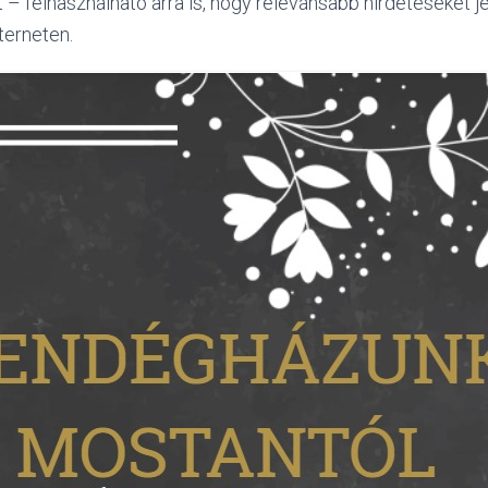
t – felhasználható arra is, hogy relevánsabb hirdetéseket
terneten.
nálatát, akkor bizonyos funkciók nem lesznek elérhetőek 
osoft.com/en-us/internet-explorer/delete-manage-co
/en-US/kb/cookies-information-websites-store-on-you
u/kb/weboldalak-altal-elhelyezett-sutik-torlese-szami
/ph21411?locale=en_US
/chrome/answer/95647
ében kezelt adatok
 adatkezelési eset is megvalósulhat. Tájékoztatjuk, hogy 