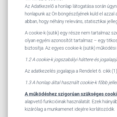
Az Adatkezelő a honlap látogatása során úgyn
honlapunk az Ön böngészőjének küld el azzal a
abban, hogy néhány releváns, statisztikai jelle
A cookie-k (sütik) egy része nem tartalmaz s
olyan egyéni azonosítót tartalmaz – egy titko
biztosítja. Az egyes cookie-k (sütik) működési
1.2 A cookie-k jogszabályi háttere és jogalapj
Az adatkezelés jogalapja a Rendelet 6. cikk (1
1.3 A honlap által használt cookie-k főbb jell
A működéshez szigorúan szükséges cooki
alapvető funkcióinak használatát. Ezek hiányá
kizárólag a munkamenet idejére korlátozódik.