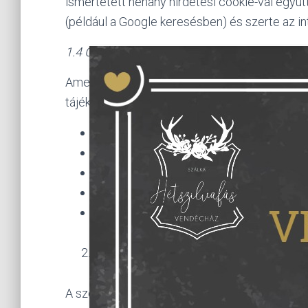
ismertetett néhány hirdetési cookie-val együt
(például a Google keresésben) és szerte az in
1.4 Cookie-k törlése
Amennyiben Ön nem fogadja el a cookie-k hasz
tájékoztatást az alábbi linkeken találhat:
Internet Explorer:
http://windows.micr
Firefox:
https://support.mozilla.org
Mozilla:
https://support.mozilla.org/h
Safari:
https://support.apple.com/kb
Chrome:
https://support.google.com
A szerződéskötés és teljesítés érdek
A szerződéskötés és teljesítés érdekében több