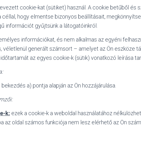
evezett cookie-kat (sütiket) használ. A cookie betűből és
 céllal, hogy elmentse bizonyos beállításait, megkönnyíts
gű információt gyűjtsünk a látogatóinkról.
zemélyes információkat, és nem alkalmas az egyéni felhasz
s, véletlenül generált számsort – amelyet az Ön eszköze tá
 időtartamát az egyes cookie-k (sütik) vonatkozó leírása ta
a:
) bekezdés a) pontja alapján az Ön hozzájárulása.
emzői:
e-k:
ezek a cookie-k a weboldal használatához nélkülözhet
ba az oldal számos funkciója nem lesz elérhető az Ön szám