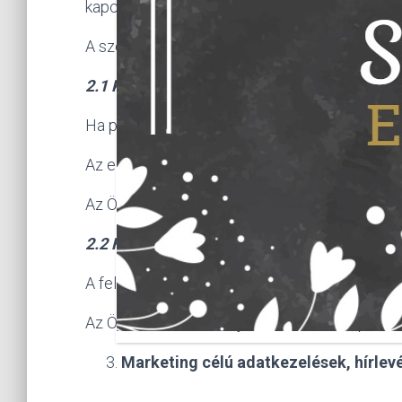
kapcsolatos adatkezelés csak abban az esetben
A szerződéskötés és teljesítés érdekében me
2.1 Kapcsolatfelvétel
Ha például emailben, kapcsolatfelvételi űrlap
Az előzetes kapcsolatfelvétel nem kötelező.
Az Ön önkéntes hozzájárulása, amit a kapcsola
2.2 Hozzászólás, komment
A felhasználói élmény, véleménynyilvánítás é
Az Ön önkéntes hozzájárulása, amit a kapcsola
Marketing célú adatkezelések, hírlev