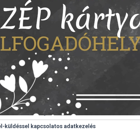
 valósul meg, ha Ön él valamelyik említett jogával.
gvalósuló adatkezelések részletesebben:
on vagy telefonon kérdéssel fordul hozzánk valamely szolg
tfelvétellel ad meg Adatkezelő számára. [Rendelet 6. cikk 
rdekében lehetőség van hozzászólás írására.
tfelvétellel ad meg Adatkezelő számára. [Rendelet 6. cikk (
él-küldéssel kapcsolatos adatkezelés