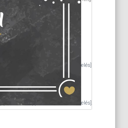
áltatással kapcsolatban.
(1) bekezdés a) pont szerinti adatkezelés]
1) bekezdés a) pont szerinti adatkezelés].