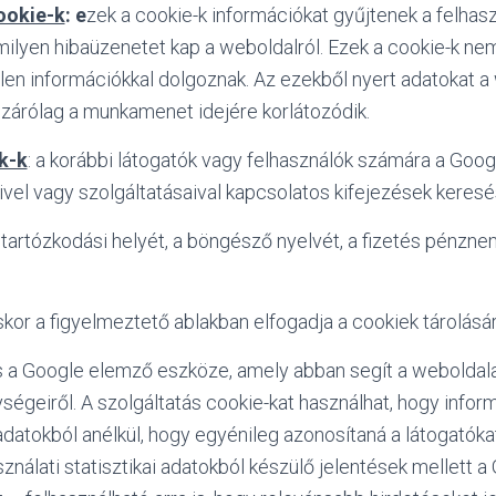
ookie-k
: e
zek a cookie-k információkat gyűjtenek a felhas
milyen hibaüzenetet kap a weboldalról. Ezek a cookie-k ne
telen információkkal dolgoznak. Az ezekből nyert adatokat a
kizárólag a munkamenet idejére korlátozódik.
k-k
: a korábbi látogatók vagy felhasználók számára a Goog
vel vagy szolgáltatásaival kapcsolatos kifejezések keres
 tartózkodási helyét, a böngésző nyelvét, a fizetés pénzne
kor a figyelmeztető ablakban elfogadja a cookiek tárolásár
 a Google elemző eszköze, amely abban segít a weboldala
égeiről. A szolgáltatás cookie-kat használhat, hogy inform
adatokból anélkül, hogy egyénileg azonosítaná a látogatóka
ználati statisztikai adatokból készülő jelentések mellett 