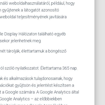
ználó weboldalhasználatáról, például, hogy
m gyűjtenek a látogatót azonosító
 weboldal teljesítményének javítására
le Display Hálózaton található egyéb
ésekor jelenhetnek meg.
mét tárolják, élettartamuk a böngésző
ól szóló nyilatkozatot. Élettartama 365 nap.
k és alkalmazások tulajdonosainak, hogy
ációkat gyűjtsön és jelentést készítsen a
t a Google számára. A Google Analytics által
a Google Analytics – az előbbiekben