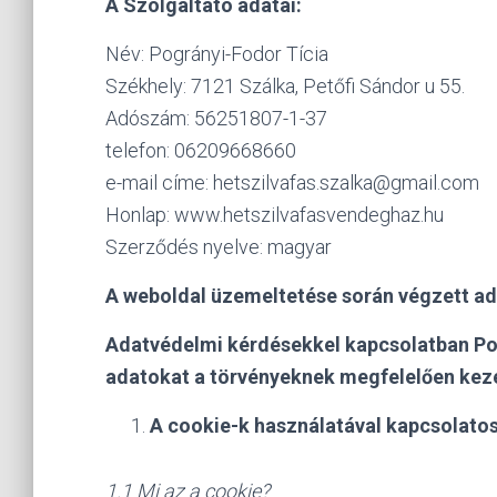
A Szolgáltató adatai:
Név: Pogrányi-Fodor Tícia
Székhely: 7121 Szálka, Petőfi Sándor u 55.
Adószám: 56251807-1-37
telefon: 06209668660
e-mail címe: hetszilvafas.szalka@gmail.com
Honlap: www.hetszilvafasvendeghaz.hu
Szerződés nyelve: magyar
A weboldal üzemeltetése során végzett ad
Adatvédelmi kérdésekkel kapcsolatban Pog
adatokat a törvényeknek megfelelően kezel
A cookie-k használatával kapcsolatos
1.1 Mi az a cookie?