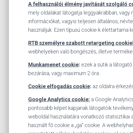
A felhasználói élmény javítását szolgáló c
mely oldalakat látogatja leggyakrabban, vagy 
információkat, vagyis teljesen általános, név
használjuk. Ezen típusú cookie-k élettartama 
RTB személyre szabott retargeting cookie
webhelyeken való böngészés, illetve termékei
Munkamenet cookie
:
ezek a sütik a látogató
bezárása, vagy maximum 2 óra.
Cookie elfogadás cookie
:
az oldalra érkezés
Google Analytics cookie:
a Google Analytics
pontosabb képet kapjanak látogatóik tevékenys
weboldal használatára vonatkozó statisztikai 
használt fő cookie a „ga” cookie. A webhelyhas