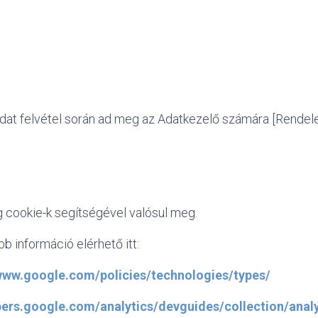
adat felvétel során ad meg az Adatkezelő számára [Rendelet 
 cookie-k segítségével valósul meg.
b információ elérhető itt:
/www.google.com/policies/technologies/types/
pers.google.com/analytics/devguides/collection/anal