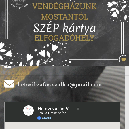
Kapcsolat
7121 Szálka, Petőfi u. 55.
+36 20 966 8660
<img
hetszilvafas.szalka@gmail.com